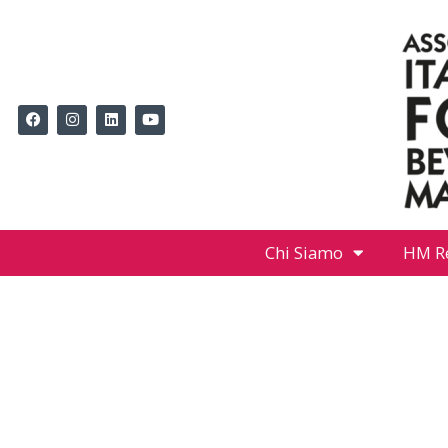
Chi Siamo
HM R