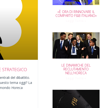
«È ORA DI RINNOVARE IL
COMPARTO F&B ITALIANO»
Leggi Tutto »
LE DINAMICHE DEL
E STRATEGICO
RECLUTAMENTO
NELL’HORECA
ntrali del dibattito.
Leggi Tutto »
questo tema oggi? La
el mondo Horeca