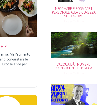
INFORMARE E FORMARE IL
PERSONALE ALLA SICUREZZA
SUL LAVORO
Leggi Tutto »
E Z
andemia. Ma l’aumento
ario conquistare le
Ecco le sfide per il
L’ACQUA DÀ I NUMERI. I
CONSUMI NELL’HORECA
Leggi Tutto »