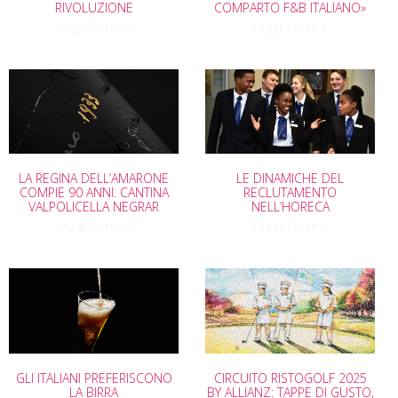
RIVOLUZIONE
COMPARTO F&B ITALIANO»
Leggi Tutto »
Leggi Tutto »
LA REGINA DELL’AMARONE
LE DINAMICHE DEL
COMPIE 90 ANNI. CANTINA
RECLUTAMENTO
VALPOLICELLA NEGRAR
NELL’HORECA
Leggi Tutto »
Leggi Tutto »
GLI ITALIANI PREFERISCONO
CIRCUITO RISTOGOLF 2025
LA BIRRA
BY ALLIANZ: TAPPE DI GUSTO,