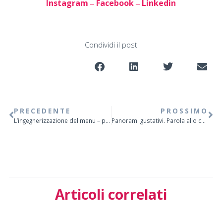
Instagram
Facebook
Linkedin
–
–
Condividi il post
PRECEDENTE
PROSSIMO
L’ingegnerizzazione del menu – parte 2. A cura di Claudio di Bernardo
Panorami gustativi. Parola allo chef Francesco Mascheroni
Articoli correlati