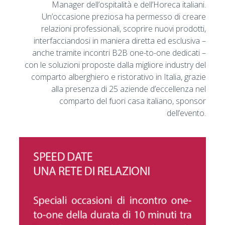
Manager dell’ospitalità e dell’Horeca italiani.
Un’occasione preziosa ha permesso di creare
relazioni professionali, scoprire nuovi prodotti,
interfacciandosi in maniera diretta ed esclusiva –
anche tramite incontri B2B one-to-one dedicati –
con le soluzioni proposte dalla migliore industry del
comparto alberghiero e ristorativo in Italia, grazie
alla presenza di 25 aziende d’eccellenza nel
comparto del fuori casa italiano, sponsor
dell’evento.