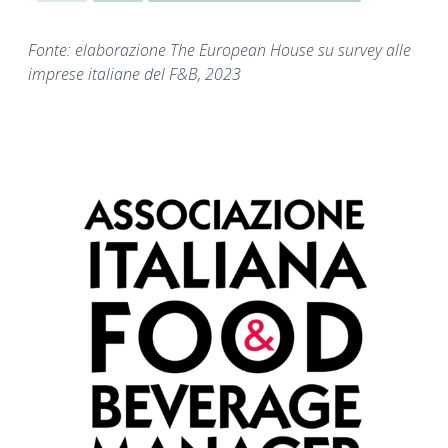
Fonte: elaborazione The European House su survey alle
imprese italiane del F&B, 2023