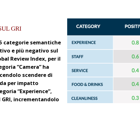
SUL GRI
o 5 categorie semantiche
tivo e più negativo sul
bal Review Index, per il
tegoria “Camera” ha
acendolo scendere di
nda per impatto
tegoria “Experience”,
ul GRI, incrementandolo