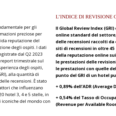
L’INDICE DI REVISIONE 
ondamentale per gli
Il Global Review Index (GRI)
rmazioni preziose per
online standard del settore
olida reputazione del
delle recensioni raccolti da
ione degli ospiti. I dati
siti di recensioni in oltre 4
 registrate dal Q2 2023
della reputazione online su
eport trimestrale sul
le prestazioni delle revision
sperienza degli ospiti,
le prestazioni con quelle d
RI), alla quantità di
punto del GRI di un hotel pu
delle recensioni. È stato
+ 0,89% dell’ADR (Average Da
attori che influenzano
 hotel 3, 4 e 5 stelle, in
+ 0,54% del Tasso di Occupa
oni iconiche del mondo con
(Revenue per Available Room