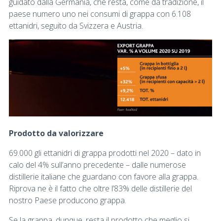
guidato dalla Germania, che resta, come da tradizione, il
paese numero uno nei consumi di grappa con 6.108
ettanidri, seguito da Svizzera e Austria.
Prodotto da valorizzare
69.000 gli ettanidri di grappa prodotti nel 2020 – dato in
calo del 4% sull’anno precedente – dalle numerose
distillerie italiane che guardano con favore alla grappa.
Riprova ne è il fatto che oltre l’83% delle distillerie del
nostro Paese producono grappa.
Se la grappa, dunque, resta il prodotto che meglio si