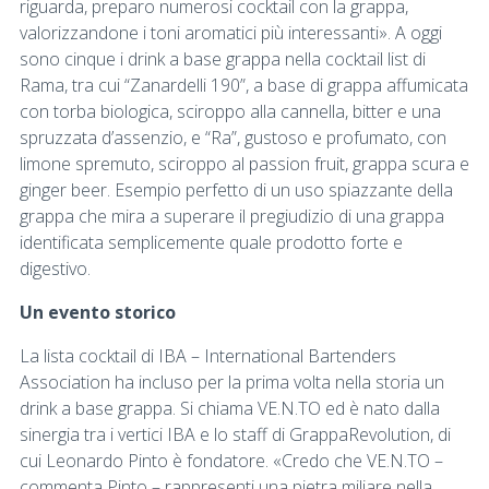
riguarda, preparo numerosi cocktail con la grappa,
valorizzandone i toni aromatici più interessanti». A oggi
sono cinque i drink a base grappa nella cocktail list di
Rama, tra cui “Zanardelli 190”, a base di grappa affumicata
con torba biologica, sciroppo alla cannella, bitter e una
spruzzata d’assenzio, e “Ra”, gustoso e profumato, con
limone spremuto, sciroppo al passion fruit, grappa scura e
ginger beer. Esempio perfetto di un uso spiazzante della
grappa che mira a superare il pregiudizio di una grappa
identificata semplicemente quale prodotto forte e
digestivo.
Un evento storico
La lista cocktail di IBA – International Bartenders
Association ha incluso per la prima volta nella storia un
drink a base grappa. Si chiama VE.N.TO ed è nato dalla
sinergia tra i vertici IBA e lo staff di GrappaRevolution, di
cui Leonardo Pinto è fondatore. «Credo che VE.N.TO –
commenta Pinto – rappresenti una pietra miliare nella