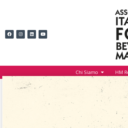
Chi Siamo
HM R