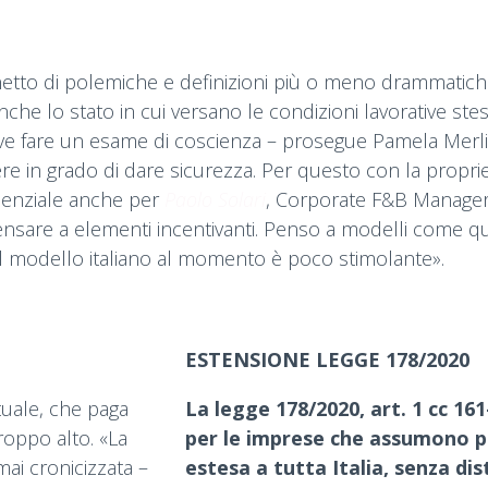
netto di polemiche e definizioni più o meno drammatiche 
e lo stato in cui versano le condizioni lavorative stesse:
deve fare un esame di coscienza – prosegue Pamela Merli
ssere in grado di dare sicurezza. Per questo con la prop
senziale anche per
Paolo Solari
, Corporate F&B Manager 
 a pensare a elementi incentivanti. Penso a modelli com
. Il modello italiano al momento è poco stimolante».
ESTENSIONE LEGGE 178/2020
tuale, che paga
La legge 178/2020, art. 1 cc 16
roppo alto. «La
per le imprese che assumono p
ai cronicizzata –
estesa a tutta Italia, senza di