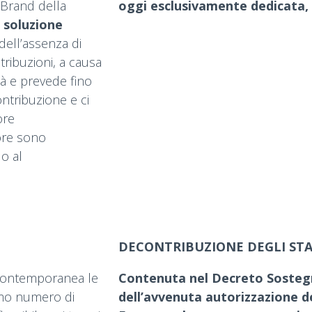
 Brand della
oggi esclusivamente dedicata,
 soluzione
dell’assenza di
etribuzioni, a causa
ià e prevede fino
ontribuzione e ci
ore
tore sono
o al
DECONTRIBUZIONE DEGLI ST
a contemporanea le
Contenuta nel Decreto Sostegni
imo numero di
dell’avvenuta autorizzazione d