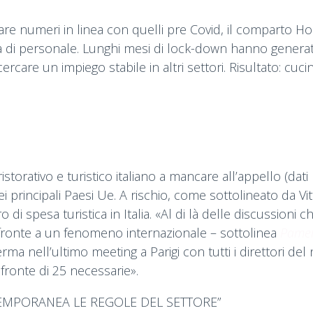
rare numeri in linea con quelli pre Covid, il comparto Ho
za di personale. Lunghi mesi di lock-down hanno generat
ercare un impiego stabile in altri settori. Risultato: cuc
istorativo e turistico italiano a mancare all’appello (da
 principali Paesi Ue. A rischio, come sottolineato da Vi
o di spesa turistica in Italia. «Al di là delle discussion
di fronte a un fenomeno internazionale – sottolinea
Pamel
a nell’ultimo meeting a Parigi con tutti i direttori del
fronte di 25 necessarie».
EMPORANEA LE REGOLE DEL SETTORE”