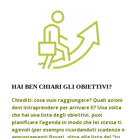
HAI BEN CHIARI GLI OBIETTIVI?
Chiediti: cosa vuoi raggiungere? Quali azioni
devi intraprendere per arrivare lì? Una volta
che hai una lista degli obiettivi, puoi
pianificare l’agenda in modo che lei stessa ti
agevoli (per esempio ricordandoti scadenze e
appuntamenti fissati, oltre alla lista del “to