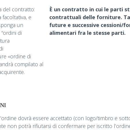
a del contratto:
È un contratto in cui le parti s
facoltativa, e
contrattuali delle forniture. T
isponga un
future e successive cessioni/for
“ordini di
alimentari fra le stesse parti.
ttura
di
ure «ordine di
 andrà compilato al
acquirente.
NI
 l’ordine dovrà essere accettato (con logo/timbro e sott
te non potrà rifiutarsi di confermare per iscritto l’ordin