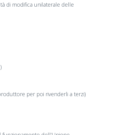
tà di modifica unilaterale delle
)
roduttore per poi rivenderli a terzi)
ul funzionamento dell’Unione