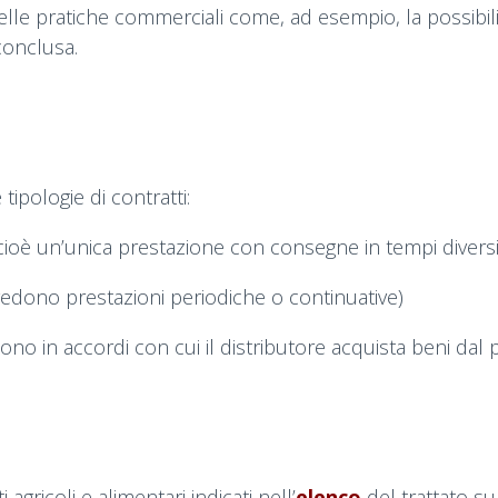
nelle pratiche commerciali come, ad esempio, la possibili
conclusa.
tipologie di contratti:
(cioè un’unica prestazione con consegne in tempi diversi
vedono prestazioni periodiche o continuative)
no in accordi con cui il distributore acquista beni dal p
agricoli e alimentari indicati nell’
elenco
del trattato s