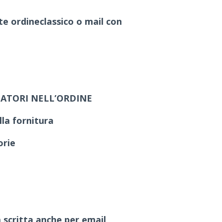
e ordineclassico o mail con
IGATORI NELL’ORDINE
lla fornitura
orie
 scritta anche per email