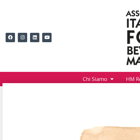
Chi Siamo
HM R