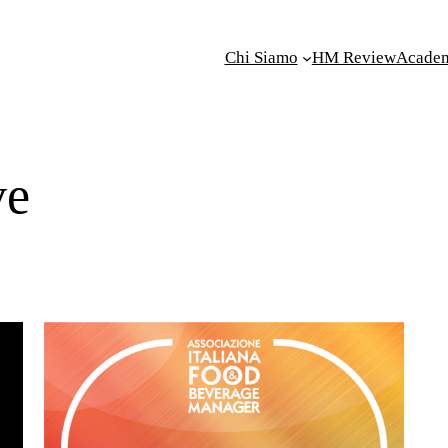
Chi Siamo
HM Review
Acade
ve