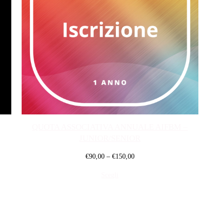
QUOTA ASSOCIATIVA ANNUALE AIFBM –
JUNIOR/SENIOR
€
90,00
–
€
150,00
Scegli