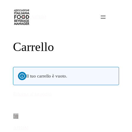
AIFBM
Carrello
Il tuo carrello è vuoto.
Ritorna al negozio
AIFBM